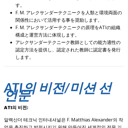
す。
F. M. アレクサンダーテクニークを人類と環境両面の
関係性において活用する事を奨励します。
F. M. アレクサンダーテクニークの原理をATIの組織
構成と運営方法に体現します。
アレクサンダーテクニーク教師としての能力適性の
認定方法を提供し、認定された教師に認定書を発行
します。
ATI의 비전/미션 선
언문
ATI의 비전:
알렉산더 테크닉 인터내셔널은 F. Matthias Alexander의 작
업을 촉진하고 발전시키기 위해 만들어진 세계적인 전문 기