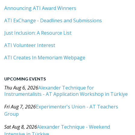
Announcing ATI Award Winners
ATI ExChange - Deadlines and Submissions
Just Inclusion: A Resource List
ATI Volunteer Interest
ATI Creates In Memoriam Webpage
UPCOMING EVENTS
Thu Aug 6, 2026
Alexander Technique for
Instrumentalists - AT Application Workshop in Türkiye
Category: Events For All Levels
Fri Aug 7, 2026
Experimenter's Union - AT Teachers
Group
Category: Events For All Levels
Sat Aug 8, 2026
Alexander Technique - Weekend
Intensive in Türkiye