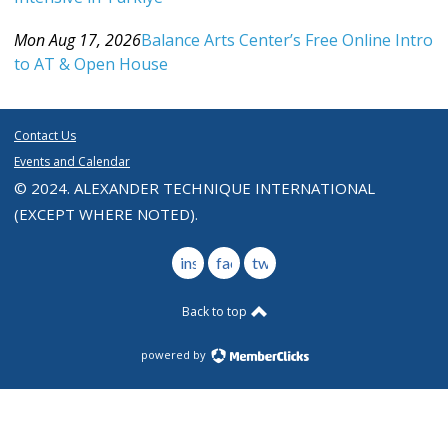
Category: Events For All Levels
Mon Aug 17, 2026
Balance Arts Center’s Free Online Intro
to AT & Open House
Category: Events For All Levels
Contact Us
Events and Calendar
© 2024. ALEXANDER TECHNIQUE INTERNATIONAL
(EXCEPT WHERE NOTED).
instagram
facebook
twitter
Back to top
powered by